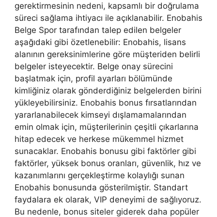
gerektirmesinin nedeni, kapsamlı bir doğrulama
süreci sağlama ihtiyacı ile açıklanabilir. Enobahis
Belge Spor tarafından talep edilen belgeler
aşağıdaki gibi özetlenebilir: Enobahis, lisans
alanının gereksinimlerine göre müşteriden belirli
belgeler isteyecektir. Belge onay sürecini
başlatmak için, profil ayarları bölümünde
kimliğiniz olarak gönderdiğiniz belgelerden birini
yükleyebilirsiniz. Enobahis bonus fırsatlarından
yararlanabilecek kimseyi dışlamamalarından
emin olmak için, müşterilerinin çeşitli çıkarlarına
hitap edecek ve herkese mükemmel hizmet
sunacaklar. Enobahis bonusu gibi faktörler gibi
faktörler, yüksek bonus oranları, güvenlik, hız ve
kazanımlarını gerçekleştirme kolaylığı sunan
Enobahis bonusunda gösterilmiştir. Standart
faydalara ek olarak, VIP deneyimi de sağlıyoruz.
Bu nedenle, bonus siteler giderek daha popüler