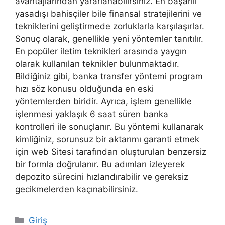
avantajlarından yararlanabilirsiniz. En başarılı
yasadışı bahisçiler bile finansal stratejilerini ve
tekniklerini geliştirmede zorluklarla karşılaşırlar.
Sonuç olarak, genellikle yeni yöntemler tanıtılır.
En popüler iletim teknikleri arasında yaygın
olarak kullanılan teknikler bulunmaktadır.
Bildiğiniz gibi, banka transfer yöntemi program
hızı söz konusu olduğunda en eski
yöntemlerden biridir. Ayrıca, işlem genellikle
işlenmesi yaklaşık 6 saat süren banka
kontrolleri ile sonuçlanır. Bu yöntemi kullanarak
kimliğiniz, sorunsuz bir aktarımı garanti etmek
için web Sitesi tarafından oluşturulan benzersiz
bir formla doğrulanır. Bu adımları izleyerek
depozito sürecini hızlandırabilir ve gereksiz
gecikmelerden kaçınabilirsiniz.
Kategoriler
Giriş