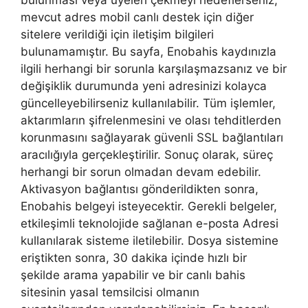
mevcut adres mobil canlı destek için diğer
sitelere verildiği için iletişim bilgileri
bulunamamıştır. Bu sayfa, Enobahis kaydınızla
ilgili herhangi bir sorunla karşılaşmazsanız ve bir
değişiklik durumunda yeni adresinizi kolayca
güncelleyebilirseniz kullanılabilir. Tüm işlemler,
aktarımların şifrelenmesini ve olası tehditlerden
korunmasını sağlayarak güvenli SSL bağlantıları
aracılığıyla gerçekleştirilir. Sonuç olarak, süreç
herhangi bir sorun olmadan devam edebilir.
Aktivasyon bağlantısı gönderildikten sonra,
Enobahis belgeyi isteyecektir. Gerekli belgeler,
etkileşimli teknolojide sağlanan e-posta Adresi
kullanılarak sisteme iletilebilir. Dosya sistemine
eriştikten sonra, 30 dakika içinde hızlı bir
şekilde arama yapabilir ve bir canlı bahis
sitesinin yasal temsilcisi olmanın