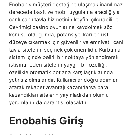
Enobahis müşteri desteğine ulaşmak inanılmaz
derecede basit ve mobil uygulama aracılığıyla
canlı canlı tavla hizmetinin keyfini çıkarabilirler.
Çevrimiçi casino oyunlarına kaydolmak söz
konusu olduğunda, potansiyel karı en üst
düzeye çıkarmak için güvenilir ve emniyetli canlı
tavla sitelerini seçmek çok önemlidir. Kurbanları
sistem içinde belirli bir noktaya yönlendirerek
istismar eden sitelerin yaygın bir özelliği,
özellikle otomatik botlarla karşılaştıklarında
yetkisiz olmalarıdır. Kullanıcılar doğru adımları
atarak rekabet avantajı kazanırlarsa para
kazandıkları sitelerin yayınladıkları olumlu
yorumların da garantisi olacaktır.
Enobahis Giriş