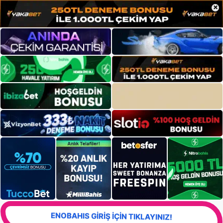
×
ENOBAHIS GİRİŞ İÇİN TIKLAYINIZ!