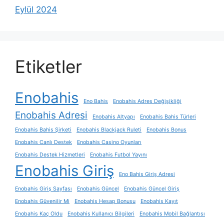
Eylül 2024
Etiketler
Enobahis
Eno Bahis
Enobahis Adres Değişikliği
Enobahis Adresi
Enobahis Altyapı
Enobahis Bahis Türleri
Enobahis Bahis Şirketi
Enobahis Blackjack Ruleti
Enobahis Bonus
Enobahis Canlı Destek
Enobahis Casino Oyunları
Enobahis Destek Hizmetleri
Enobahis Futbol Yayını
Enobahis Giriş
Eno Bahis Giriş Adresi
Enobahis Giriş Sayfası
Enobahis Güncel
Enobahis Güncel Giriş
Enobahis Güvenilir Mi
Enobahis Hesap Bonusu
Enobahis Kayıt
Enobahis Kaç Oldu
Enobahis Kullanıcı Bilgileri
Enobahis Mobil Bağlantısı