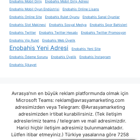
Enobahis Mobil Giriş
Enobahis Mobil Giriş Adresi
Enobahis Mobil Oyun Endüstrisi
Enobahis Online Lisans
Enobahis Online Site
Enobahis Rulet Oyunu
Enobahis Sanal Oyunlar
Enobahis Slot Makinesi
Enobahis Sosyal Medya
Enobahis Spor Bahisleri
Enobahis Twitter
Enobahis Twitter Hesabı
Enobahis Twitter Promosyon
Enobahis Vip Rulet
Enobahis Web Üyelik
Enobahis Yeni Adresi
Enobahis Yeni Site
Enobahis Ödeme Sorunu
Enobahis Üyelik
Enobahis İnstagram
Enobahis Şikayet
Avrasya'nın en büyük reklam platformunda olmak için
Microsoft Teams:
reklam@avrasyamarketing.com
adresimizden veya Telegram: @Avrasyamarketing
adresimizden irtibat kurabilirsiniz. (Tek iletişim
adreslerimiz teams / telegram ve mail adresimizdir.
Harici hiçbir iletişim adresimiz bulunmamaktadır.
Lütfen itibar etmeyiniz.) Türkiye yasalarına göre 7258