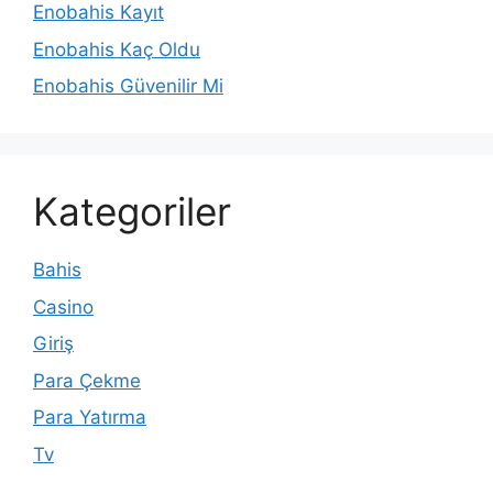
Enobahis Kayıt
Enobahis Kaç Oldu
Enobahis Güvenilir Mi
Kategoriler
Bahis
Casino
Giriş
Para Çekme
Para Yatırma
Tv