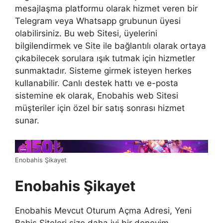
mesajlaşma platformu olarak hizmet veren bir
Telegram veya Whatsapp grubunun üyesi
olabilirsiniz. Bu web Sitesi, üyelerini
bilgilendirmek ve Site ile bağlantılı olarak ortaya
çıkabilecek sorulara ışık tutmak için hizmetler
sunmaktadır. Sisteme girmek isteyen herkes
kullanabilir. Canlı destek hattı ve e-posta
sistemine ek olarak, Enobahis web Sitesi
müşteriler için özel bir satış sonrası hizmet
sunar.
Enobahis Şikayet
Enobahis Şikayet
Enobahis Mevcut Oturum Açma Adresi, Yeni
Bahis Siteleri size daha iyi bir deneyim