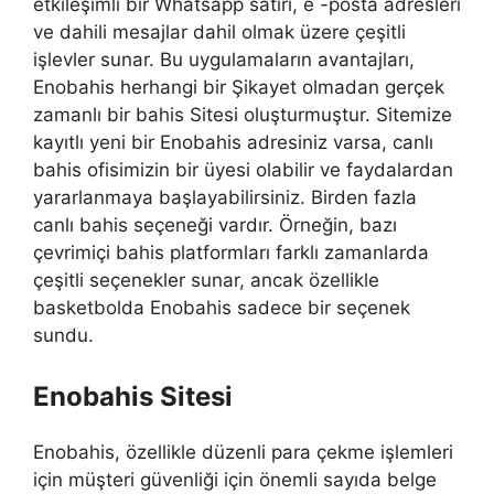
etkileşimli bir Whatsapp satırı, e -posta adresleri
ve dahili mesajlar dahil olmak üzere çeşitli
işlevler sunar. Bu uygulamaların avantajları,
Enobahis herhangi bir Şikayet olmadan gerçek
zamanlı bir bahis Sitesi oluşturmuştur. Sitemize
kayıtlı yeni bir Enobahis adresiniz varsa, canlı
bahis ofisimizin bir üyesi olabilir ve faydalardan
yararlanmaya başlayabilirsiniz. Birden fazla
canlı bahis seçeneği vardır. Örneğin, bazı
çevrimiçi bahis platformları farklı zamanlarda
çeşitli seçenekler sunar, ancak özellikle
basketbolda Enobahis sadece bir seçenek
sundu.
Enobahis Sitesi
Enobahis, özellikle düzenli para çekme işlemleri
için müşteri güvenliği için önemli sayıda belge