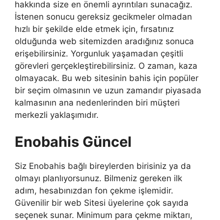
hakkında size en önemli ayrıntıları sunacağız.
İstenen sonucu gereksiz gecikmeler olmadan
hızlı bir şekilde elde etmek için, fırsatınız
olduğunda web sitemizden aradığınız sonuca
erişebilirsiniz. Yorgunluk yaşamadan çeşitli
görevleri gerçekleştirebilirsiniz. O zaman, kaza
olmayacak. Bu web sitesinin bahis için popüler
bir seçim olmasının ve uzun zamandır piyasada
kalmasının ana nedenlerinden biri müşteri
merkezli yaklaşımıdır.
Enobahis Güncel
Siz Enobahis bağlı bireylerden birisiniz ya da
olmayı planlıyorsunuz. Bilmeniz gereken ilk
adım, hesabınızdan fon çekme işlemidir.
Güvenilir bir web Sitesi üyelerine çok sayıda
seçenek sunar. Minimum para çekme miktarı,