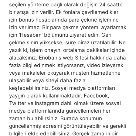
seçilen yönteme bağlı olarak değişir. 24 saatte
bir atışa izin verilir. Ek fonlara çevrilemedikleri
için bonus hesaplarında para çekme işlemine
izin verilmez. Bir para çekme yöntemi ayarlamak
için ‘Hesabım’ bölümünü ziyaret edin. Geri
çekme sınırı yüksekse, süre biraz uzatılabilir. Ne
yazık ki, işlem onayını ortalama dakikalar içinde
alacaksınız. Enobahis web Sitesi hakkında daha
fazla bilgi edinmek istiyorsanız, video izleyerek
veya makaleler okuyarak müşteri hizmetlerine
ulaşabilir veya siteyi daha fazla
keşfedebilirsiniz. Sosyal medya platformları
yaygın olarak kullanılmaktadır. Facebook,
Twitter ve Instagram dahil olmak üzere sosyal
medya platformlarında güncellemeleri her
zaman bulabilirsiniz. Burada konumun
güncellenmiş adresini görüntüleyebilir ve gerekli
bilgileri elde edebilirsiniz. Gerçek zamanlı bir