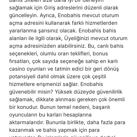
sağlamak için Giriş adreslerini düzenli olarak
güncelleyin. Ayrıca, Enobahis mevcut oturum
açma adresini kullanarak farklı hizmetlerden
yararlanma şansınız olacak. Enobahis bahis
alanları ile ilgili olarak, Üyeliğinizi mevcut oturum
açma adresinizden alabilirsiniz. Bu, canlı bahis
seçenekleri, olumlu oran teklifleri, bonus
fırsatları, çok sayıda seçeneğe sahip en karlı
casino oyunları ve tatmin edici bir geri dönüş
potansiyeli dahil olmak üzere çok çeşitli
hizmetlere erişmenizi sağlar. Enobahis
güvenebilir misin? Yüksek düzeyde güvenilirlik
sağlamak, dikkate alınması gereken çok önemli
bir konudur. Bunun temel nedeni, başarılı
oyuncuların bu karları hesaplarına
aktarmalarıdır. Bununla birlikte, daha fazla para
kazanmak ve bahis yapmak için para