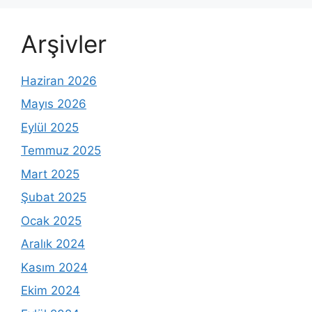
Arşivler
Haziran 2026
Mayıs 2026
Eylül 2025
Temmuz 2025
Mart 2025
Şubat 2025
Ocak 2025
Aralık 2024
Kasım 2024
Ekim 2024