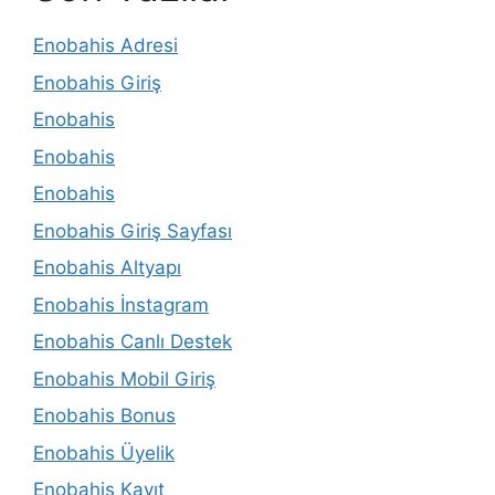
Enobahis Adresi
Enobahis Giriş
Enobahis
Enobahis
Enobahis
Enobahis Giriş Sayfası
Enobahis Altyapı
Enobahis İnstagram
Enobahis Canlı Destek
Enobahis Mobil Giriş
Enobahis Bonus
Enobahis Üyelik
Enobahis Kayıt