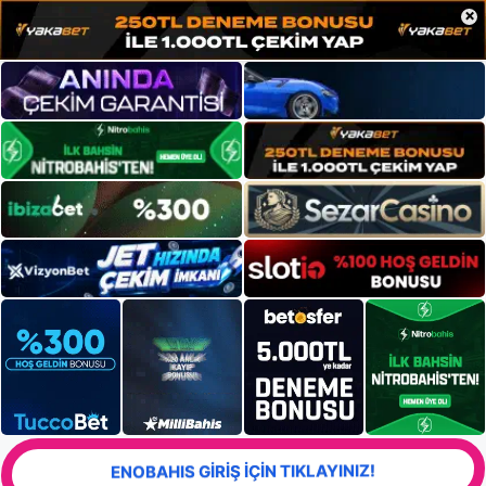
×
ENOBAHIS GİRİŞ İÇİN TIKLAYINIZ!