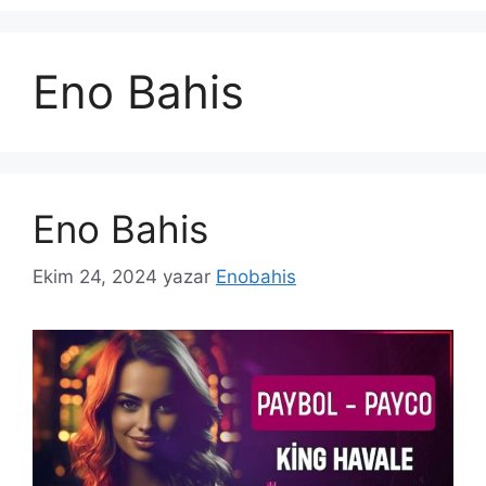
Eno Bahis
Eno Bahis
Ekim 24, 2024
yazar
Enobahis