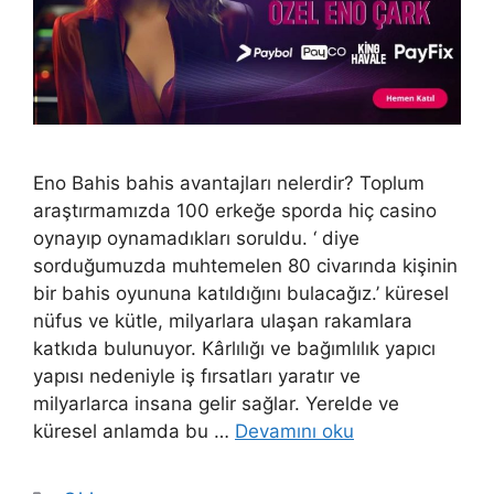
Eno Bahis bahis avantajları nelerdir? Toplum
araştırmamızda 100 erkeğe sporda hiç casino
oynayıp oynamadıkları soruldu. ‘ diye
sorduğumuzda muhtemelen 80 civarında kişinin
bir bahis oyununa katıldığını bulacağız.’ küresel
nüfus ve kütle, milyarlara ulaşan rakamlara
katkıda bulunuyor. Kârlılığı ve bağımlılık yapıcı
yapısı nedeniyle iş fırsatları yaratır ve
milyarlarca insana gelir sağlar. Yerelde ve
küresel anlamda bu …
Devamını oku