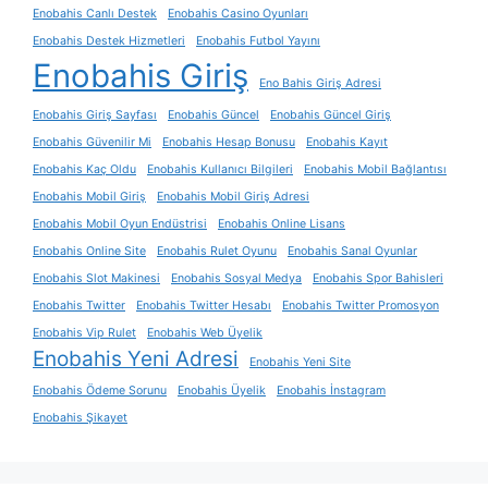
Enobahis Canlı Destek
Enobahis Casino Oyunları
Enobahis Destek Hizmetleri
Enobahis Futbol Yayını
Enobahis Giriş
Eno Bahis Giriş Adresi
Enobahis Giriş Sayfası
Enobahis Güncel
Enobahis Güncel Giriş
Enobahis Güvenilir Mi
Enobahis Hesap Bonusu
Enobahis Kayıt
Enobahis Kaç Oldu
Enobahis Kullanıcı Bilgileri
Enobahis Mobil Bağlantısı
Enobahis Mobil Giriş
Enobahis Mobil Giriş Adresi
Enobahis Mobil Oyun Endüstrisi
Enobahis Online Lisans
Enobahis Online Site
Enobahis Rulet Oyunu
Enobahis Sanal Oyunlar
Enobahis Slot Makinesi
Enobahis Sosyal Medya
Enobahis Spor Bahisleri
Enobahis Twitter
Enobahis Twitter Hesabı
Enobahis Twitter Promosyon
Enobahis Vip Rulet
Enobahis Web Üyelik
Enobahis Yeni Adresi
Enobahis Yeni Site
Enobahis Ödeme Sorunu
Enobahis Üyelik
Enobahis İnstagram
Enobahis Şikayet