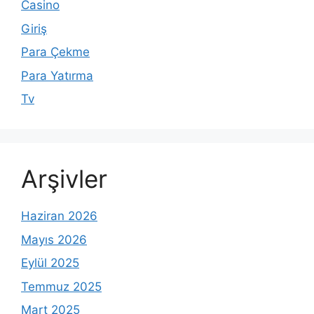
Casino
Giriş
Para Çekme
Para Yatırma
Tv
Arşivler
Haziran 2026
Mayıs 2026
Eylül 2025
Temmuz 2025
Mart 2025